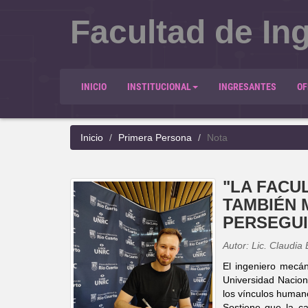
Facultad de Ing
INICIO
INSTITUCIONAL
INGRESANTES
OF
Inicio
Primera Persona
Nota
"LA FACU
TAMBIÉN 
PERSEGUI
Autor: Lic. Claudia
El ingeniero mecán
Universidad Naciona
los vínculos human
Sostiene que la ca