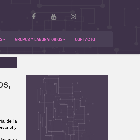
S
GRUPOS Y LABORATORIOS
CONTACTO
OS,
ía de la
ersonal y
 Asegura