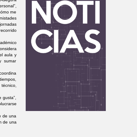
ersonal”,
 cómo me
mistades
jornadas
ecorrido
cadémico
considera
el aula y
 y sumar
 coordina
 tiempos,
 técnico,
 gusta”,
olucrarse
se de una
ón de una