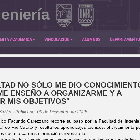
eniería
ERTA ACADÉMICA
VINCULACIÓN
ALUMNOS
DEPARTAMENTO
LTAD NO SÓLO ME DIO CONOCIMIENT
ME ENSEÑO A ORGANIZARME Y A
R MIS OBJETIVOS"
 Bazán - Publicado: 09 de Diciembre de 2025
ico Facundo Carezzano recorre su paso por la Facultad de Ingenier
l de Río Cuarto y resalta los aprendizajes técnicos, el crecimiento p
os que marcaron su formación universitaria.
rrera le deja “muchísimas experiencias, aprendizajes y amistades”.