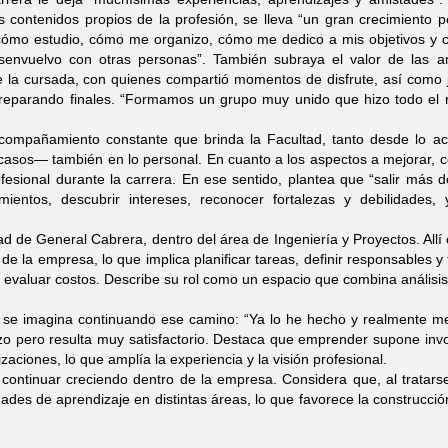
 contenidos propios de la profesión, se lleva “un gran crecimiento p
“cómo estudio, cómo me organizo, cómo me dedico a mis objetivos y
senvuelvo con otras personas”. También subraya el valor de las a
e la cursada, con quienes compartió momentos de disfrute, así como 
preparando finales. “Formamos un grupo muy unido que hizo todo el r
 acompañamiento constante que brinda la Facultad, tanto desde lo a
casos— también en lo personal. En cuanto a los aspectos a mejorar, 
ofesional durante la carrera. En ese sentido, plantea que “salir más d
mientos, descubrir intereses, reconocer fortalezas y debilidades,
de General Cabrera, dentro del área de Ingeniería y Proyectos. Allí
e la empresa, lo que implica planificar tareas, definir responsables y
 y evaluar costos. Describe su rol como un espacio que combina análisis
 se imagina continuando ese camino: “Ya lo he hecho y realmente me
zo pero resulta muy satisfactorio. Destaca que emprender supone inv
zaciones, lo que amplía la experiencia y la visión profesional.
 continuar creciendo dentro de la empresa. Considera que, al tratar
dades de aprendizaje en distintas áreas, lo que favorece la construcci